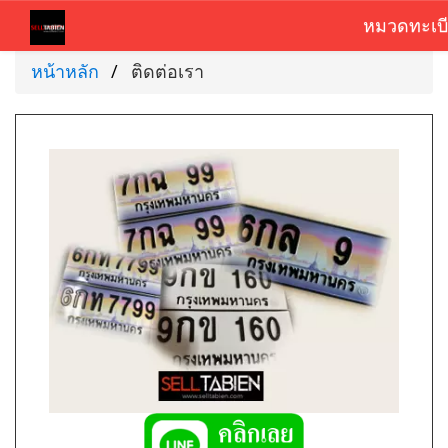
หมวดทะเบ
หน้าหลัก
ติดต่อเรา